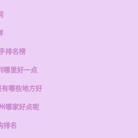
词
样
歌手排名榜
训哪里好一点
班有哪些地方好
福州哪家好点呢
构排名